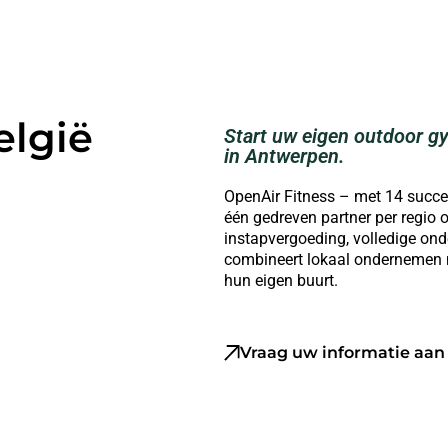
elgië
Start uw eigen outdoor g
in Antwerpen.
OpenAir Fitness – met 14 succesv
één gedreven partner per regi
instapvergoeding, volledige ond
combineert lokaal ondernemen m
hun eigen buurt.
Vraag uw informatie aan